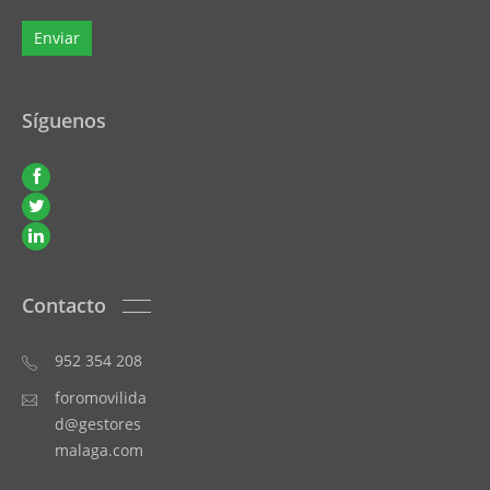
Síguenos
Contacto
952 354 208
foromovilida
d@gestores
malaga.com