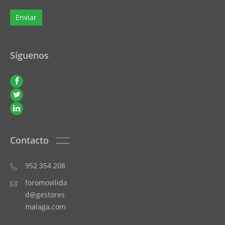
Síguenos
Contacto
952 354 208
foromovilida
d@gestores
malaga.com