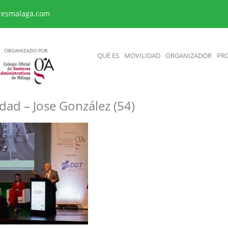
resmalaga.com
QUÉ ES
MOVILIDAD
ORGANIZADOR
PR
dad – Jose González (54)