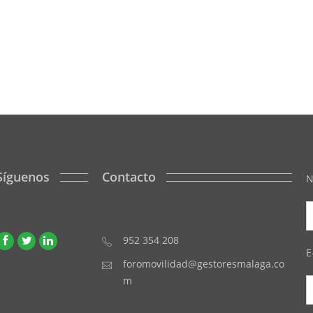
Síguenos
Contacto
N
952 354 208
E
foromovilidad@gestoresmalaga.co
m