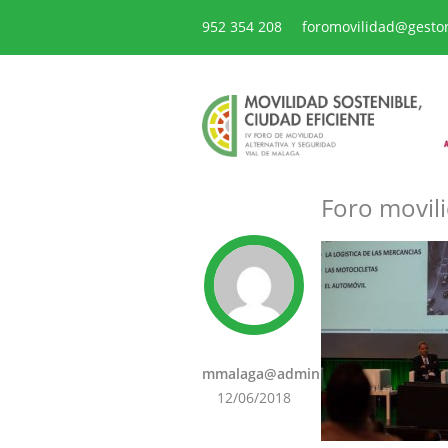
952 354 208
foromovilidad@gesto
Foro movili
mmalaga@admin
12/06/2018