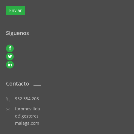
Síguenos
Contacto
952 354 208
foromovilida
d@gestores
malaga.com