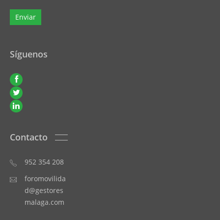
Síguenos
Contacto
952 354 208
foromovilida
d@gestores
malaga.com