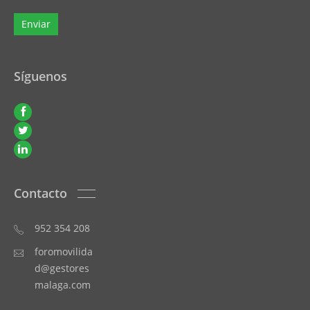
Síguenos
Contacto
952 354 208
foromovilida
d@gestores
malaga.com