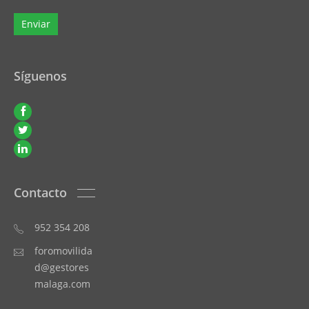
Síguenos
Contacto
952 354 208
foromovilida
d@gestores
malaga.com