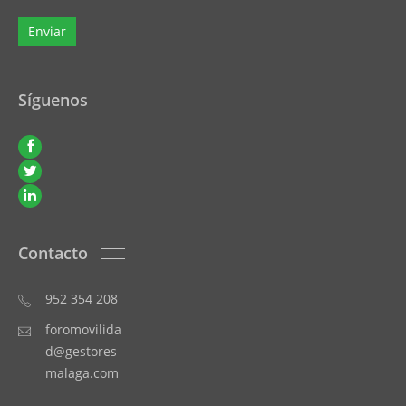
Síguenos
Contacto
952 354 208
foromovilida
d@gestores
malaga.com