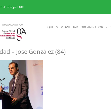
resmalaga.com
QUÉ ES
MOVILIDAD
ORGANIZADOR
PR
dad – Jose González (84)