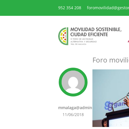
952 354 208
foromovilidad@gesto
Foro movili
mmalaga@admin
11/06/2018