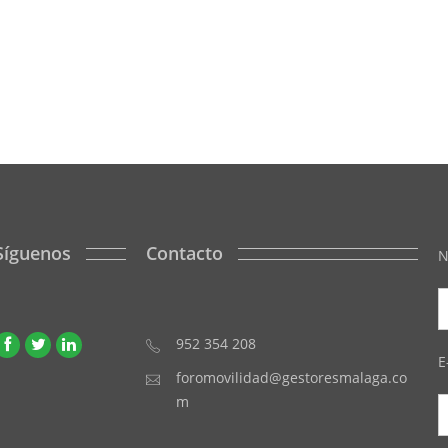
Síguenos
Contacto
N
952 354 208
E
foromovilidad@gestoresmalaga.co
m