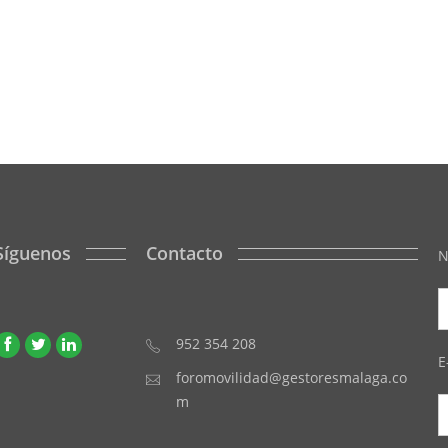
Síguenos
Contacto
N
952 354 208
E
foromovilidad@gestoresmalaga.co
m