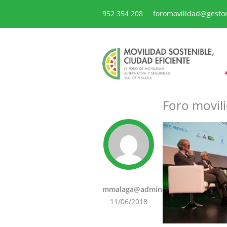
952 354 208
foromovilidad@gesto
Foro movili
mmalaga@admin
11/06/2018