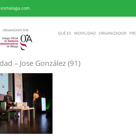
resmalaga.com
QUÉ ES
MOVILIDAD
ORGANIZADOR
PR
dad – Jose González (91)