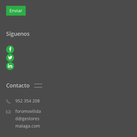
Síguenos
Contacto
952 354 208
foromovilida
d@gestores
malaga.com