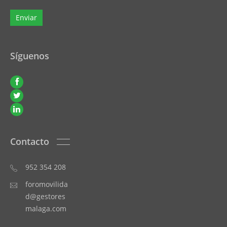
Síguenos
Contacto
952 354 208
foromovilida
d@gestores
malaga.com