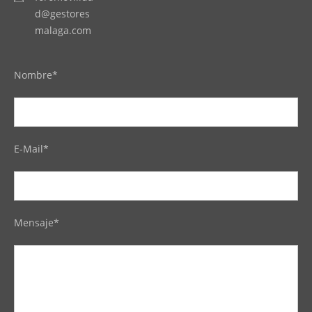
d@gestores
malaga.com
Nombre*
E-Mail*
Mensaje*