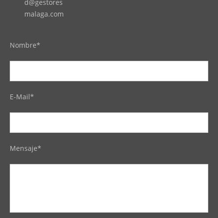
d@gestores
malaga.com
Nombre*
E-Mail*
Mensaje*