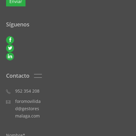
Síguenos
Contacto
952 354 208
foromovilida
d@gestores
malaga.com
Nombre*