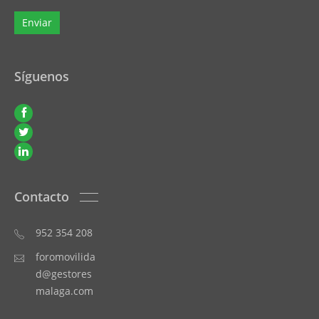
Síguenos
Contacto
952 354 208
foromovilida
d@gestores
malaga.com