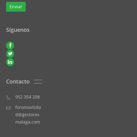
Síguenos
Contacto
952 354 208
foromovilida
d@gestores
malaga.com