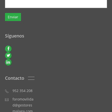
Síguenos
Contacto
952 354 208
foromovilida
d@gestores
malaga.com