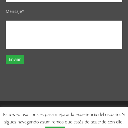
Mensaje*
Todos los derechos reservados
Esta web usa cookies para mejorar la experiencia del usuario. Si
QUÉ ES
MOVILIDAD
ORGANIZADOR
ENTORNO
sigues navegando asumiremos que estás de acuerdo con ello.
BLOG
ENTREVISTAS
ENCUESTA DE SATISFACCION