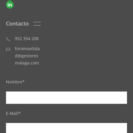
Contacto
952 354 208
foromovilida
d@gestores
malaga.com
Nombre*
E-Mail*