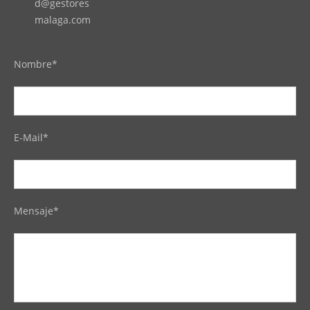
d@gestores
malaga.com
Nombre*
E-Mail*
Mensaje*