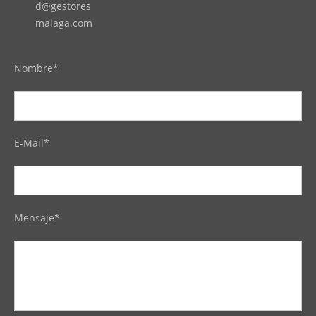
d@gestores
malaga.com
Nombre*
E-Mail*
Mensaje*