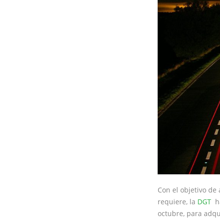
Con el objetivo de
requiere, la
DGT
ha
octubre, para adqu