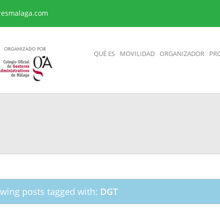
resmalaga.com
QUÉ ES
MOVILIDAD
ORGANIZADOR
PR
wing posts tagged with:
DGT