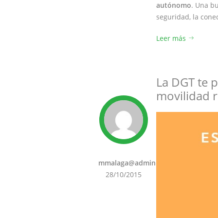
autónomo
. Una bu
seguridad, la cone
Leer más
La DGT te p
movilidad 
mmalaga@admin
28/10/2015