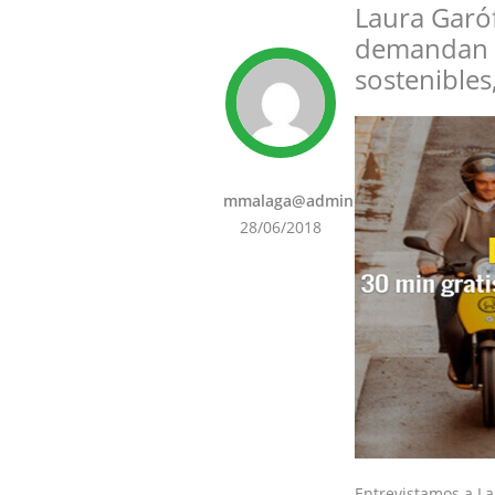
Laura Garó
demandan n
sostenibles
mmalaga@admin
28/06/2018
Entrevistamos a L