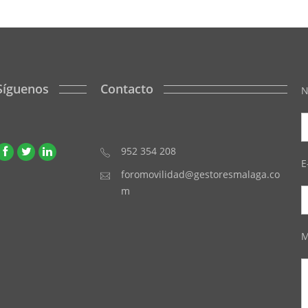
Síguenos
Contacto
N
952 354 208
E
foromovilidad@gestoresmalaga.co
m
M