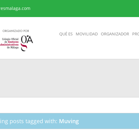
resmalaga.com
QUÉ ES
MOVILIDAD
ORGANIZADOR
PR
ng posts tagged with:
Muving