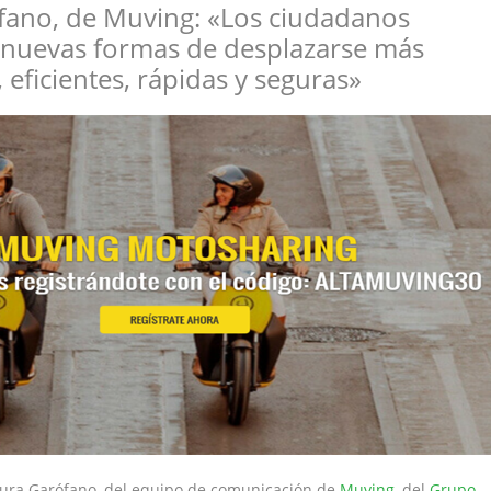
fano, de Muving: «Los ciudadanos
uevas formas de desplazarse más
, eficientes, rápidas y seguras»
aura Garófano, del equipo de comunicación de
Muving
, del
Grupo