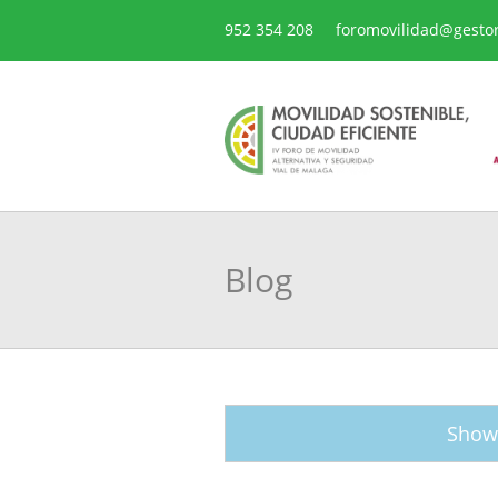
952 354 208
foromovilidad@gesto
Blog
Showi