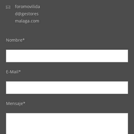
foromovilida
d@gestores
malaga.com
Nombre*
E-Mail*
Mensaje*