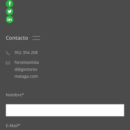
Contacto
952 354 208
foromovilida
d@gestores
malaga.com
Nombre*
E-Mail*