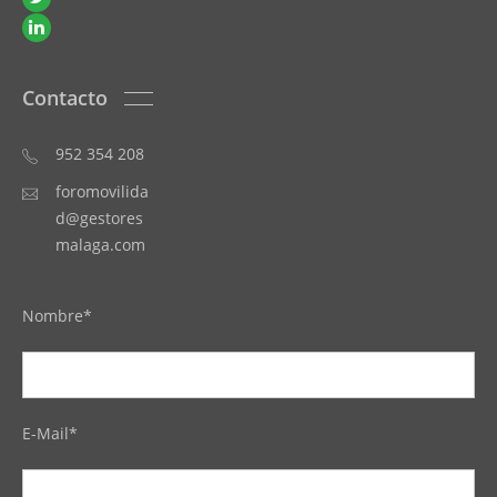
Contacto
952 354 208
foromovilida
d@gestores
malaga.com
Nombre*
E-Mail*