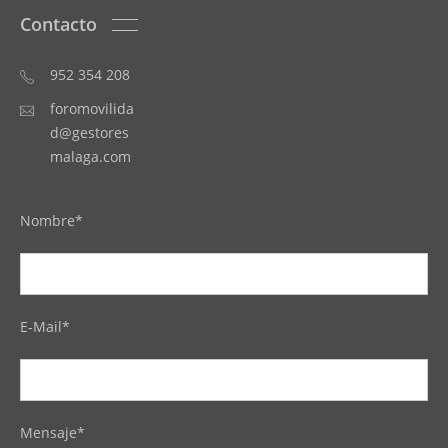
Contacto
952 354 208
foromovilida
d@gestores
malaga.com
Nombre*
E-Mail*
Mensaje*